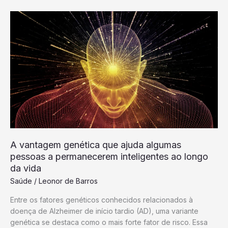
mutação
genética
rara
que
causa
doença
hepática
gordurosa
A vantagem genética que ajuda algumas
pessoas a permanecerem inteligentes ao longo
da vida
Saúde
/
Leonor de Barros
Entre os fatores genéticos conhecidos relacionados à
doença de Alzheimer de início tardio (AD), uma variante
genética se destaca como o mais forte fator de risco. Essa