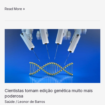
Cientistas
Read More »
descobrem
uma
falha
genética
oculta
que
rouba
força
lentamente
Cientistas tornam edição genética muito mais
poderosa
Saúde
/
Leonor de Barros