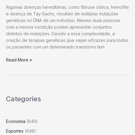
Algumas doenças hereditárias, como fibrose cística, hemofilia
e doença de Tay-Sachs, resultam de múltiplas mutações
genéticas no DNA de um indivíduo. Mesmo duas pessoas
com a mesma condição podem apresentar conjuntos
distintos de mutações. Devido a essa complexidade, a
criação de terapias genéticas que sejam eficazes para todos
os pacientes com um determinado transtorno tem
Cientistas
Read More »
tornam
edição
genética
muito
mais
Categories
poderosa
Economia
(649)
Esportes
(648)