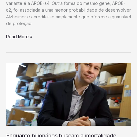
variante é a APOE-ε4. Outra forma do mesmo gene, APOE-
ε2, foi associada a uma menor probabilidade de desenvolver
Alzheimer e acredita-se amplamente que oferece algum nível
de proteção
A
Read More »
vantagem
genética
que
ajuda
algumas
pessoas
a
permanecerem
inteligentes
ao
longo
da
vida
Enquanto bilionários buscam a imortalidade,