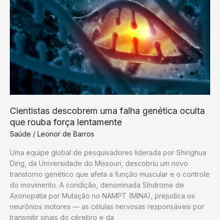
cofundada
por
professor
de
genética
de
Harvard
recebe
aprovação
do
Cientistas descobrem uma falha genética oculta
FDA
que rouba força lentamente
para
o
Saúde
/
Leonor de Barros
primeiro
Uma equipe global de pesquisadores liderada por Shinghua
teste
Ding, da Universidade do Missouri, descobriu um novo
humano
transtorno genético que afeta a função muscular e o controle
parcial
do movimento. A condição, denominada Síndrome de
de
Axonopatia por Mutação no NAMPT (MINA), prejudica os
rejuvenescimento
neurônios motores — as células nervosas responsáveis por
transmitir sinais do cérebro e da