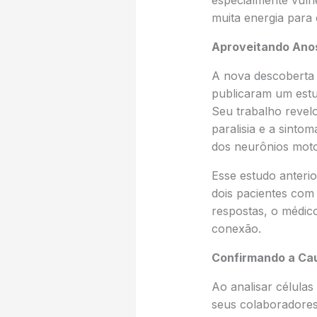
especialmente vuln
muita energia para 
Aproveitando Anos
A nova descoberta 
publicaram um estu
Seu trabalho revel
paralisia e a sinto
dos neurônios moto
Esse estudo anteri
dois pacientes com
respostas, o médico
conexão.
Confirmando a Ca
Ao analisar célula
seus colaboradore