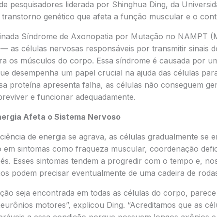
de pesquisadores liderada por Shinghua Ding, da Universid
transtorno genético que afeta a função muscular e o con
inada Síndrome de Axonopatia por Mutação no NAMPT (MI
 as células nervosas responsáveis por transmitir sinais d
ra os músculos do corpo. Essa síndrome é causada por u
e desempenha um papel crucial na ajuda das células para p
sa proteína apresenta falha, as células não conseguem ger
breviver e funcionar adequadamente.
nergia Afeta o Sistema Nervoso
iciência de energia se agrava, as células gradualmente se
 em sintomas como fraqueza muscular, coordenação defic
és. Esses sintomas tendem a progredir com o tempo e, no
duos podem precisar eventualmente de uma cadeira de rodas
ão seja encontrada em todas as células do corpo, parece 
neurônios motores”, explicou Ding. “Acreditamos que as cé