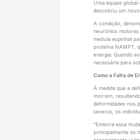
Uma equipe global 
descobriu um novo 
A condição, denom
neurônios motores —
medula espinhal pa
proteína NAMPT, qu
energia. Quando es
necessária para so
Como a Falta de E
À medida que a def
morrem, resultando
deformidades nos p
severos, os indiví
“Embora essa mutaç
principalmente os 