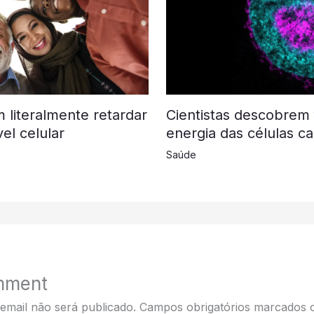
 literalmente retardar
Cientistas descobrem 
el celular
energia das células c
Saúde
mment
email não será publicado.
Campos obrigatórios marcados