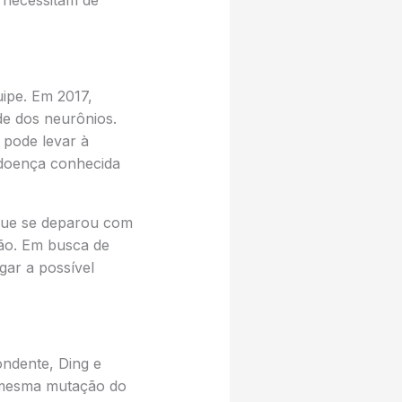
 necessitam de
ipe. Em 2017,
e dos neurônios.
 pode levar à
a doença conhecida
 que se deparou com
ão. Em busca de
gar a possível
ndente, Ding e
 mesma mutação do