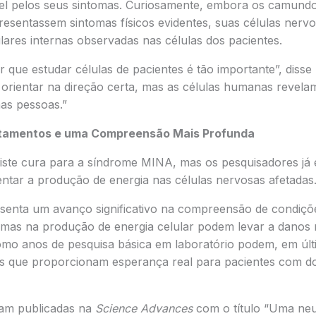
 pelos seus sintomas. Curiosamente, embora os camund
esentassem sintomas físicos evidentes, suas células nerv
ares internas observadas nas células dos pacientes.
 que estudar células de pacientes é tão importante”, disse
orientar na direção certa, mas as células humanas revela
as pessoas.”
tamentos e uma Compreensão Mais Profunda
iste cura para a síndrome MINA, mas os pesquisadores já
tar a produção de energia nas células nervosas afetadas
senta um avanço significativo na compreensão de condiçõe
emas na produção de energia celular podem levar a danos 
o anos de pesquisa básica em laboratório podem, em últi
s que proporcionam esperança real para pacientes com d
ram publicadas na
Science Advances
com o título “Uma neur