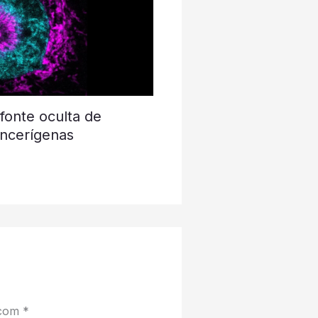
fonte oculta de
ancerígenas
 com
*