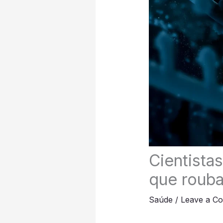
Cientista
que rouba
Saúde
/
Leave a C