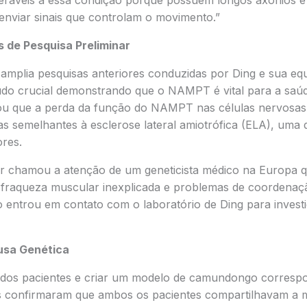
eráveis a essa condição porque possuem longos axônios e
enviar sinais que controlam o movimento.”
 de Pesquisa Preliminar
amplia pesquisas anteriores conduzidas por Ding e sua equ
do crucial demonstrando que o NAMPT é vital para a saúd
ou que a perda da função do NAMPT nas células nervosas
mas semelhantes à esclerose lateral amiotrófica (ELA), um
res.
or chamou a atenção de um geneticista médico na Europa
 fraqueza muscular inexplicada e problemas de coordenaç
 entrou em contato com o laboratório de Ding para investi
usa Genética
s dos pacientes e criar um modelo de camundongo correspo
s confirmaram que ambos os pacientes compartilhavam a