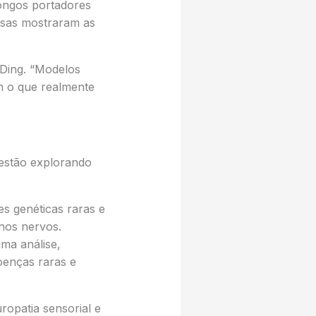
ongos portadores
osas mostraram as
 Ding. “Modelos
m o que realmente
 estão explorando
.
s genéticas raras e
nos nervos.
ma análise,
oenças raras e
opatia sensorial e