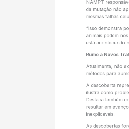
NAMPT responsável
da mutação não apr
mesmas falhas celul
“Isso demonstra por
animais podem nos 
está acontecendo n
Rumo a Novos Tra
Atualmente, não ex
métodos para aumen
A descoberta repre
ilustra como probl
Destaca também com
resultar em avanço
inexplicáveis.
As descobertas fo