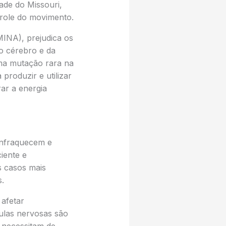
ade do Missouri,
trole do movimento.
NA), prejudica os
o cérebro e da
ma mutação rara na
roduzir e utilizar
ar a energia
 enfraquecem e
iente e
s casos mais
.
afetar
lulas nervosas são