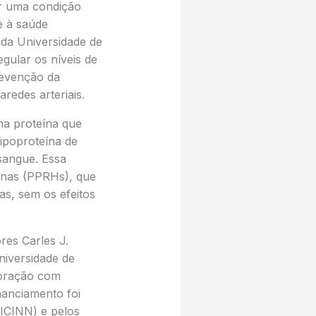
er uma condição
e à saúde
da Universidade de
gular os níveis de
revenção da
redes arteriais.
ma proteína que
ipoproteína de
sangue. Essa
inas (PPRHs), que
as, sem os efeitos
ores Carles J.
niversidade de
boração com
nanciamento foi
MICINN) e pelos