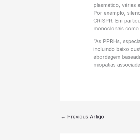
plasmático, várias 
Por exemplo, silen
CRISPR. Em particu
monoclonais como 
“As PPRHs, especia
incluindo baixo cus
abordagem baseada 
miopatias associada
←
Previous Artigo