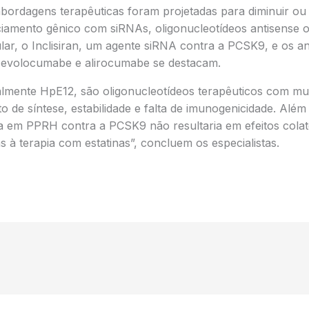
abordagens terapêuticas foram projetadas para diminuir ou
ciamento gênico com siRNAs, oligonucleotídeos antisense o
lar, o Inclisiran, um agente siRNA contra a PCSK9, e os a
evolocumabe e alirocumabe se destacam.
lmente HpE12, são oligonucleotídeos terapêuticos com mui
to de síntese, estabilidade e falta de imunogenicidade. Além
em PPRH contra a PCSK9 não resultaria em efeitos colat
s à terapia com estatinas”, concluem os especialistas.