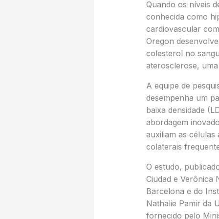
Quando os níveis d
conhecida como hip
cardiovascular com
Oregon desenvolver
colesterol no sang
aterosclerose, uma 
A equipe de pesquis
desempenha um pape
baixa densidade (LD
abordagem inovador
auxiliam as células
colaterais frequen
O estudo, publicad
Ciudad e Verônica 
Barcelona e do Ins
Nathalie Pamir da 
fornecido pelo Min