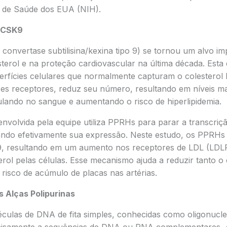
is de Saúde dos EUA (NIH).
 PCSK9
onvertase subtilisina/kexina tipo 9) se tornou um alvo im
terol e na proteção cardiovascular na última década. Esta 
erfícies celulares que normalmente capturam o colesterol
ses receptores, reduz seu número, resultando em níveis ma
ulando no sangue e aumentando o risco de hiperlipidemia.
nvolvida pela equipe utiliza PPRHs para parar a transcriç
ciando efetivamente sua expressão. Neste estudo, os PPRH
9, resultando em um aumento nos receptores de LDL (LDL
rol pelas células. Esse mecanismo ajuda a reduzir tanto o 
 risco de acúmulo de placas nas artérias.
 Alças Polipurinas
ulas de DNA de fita simples, conhecidas como oligonucle