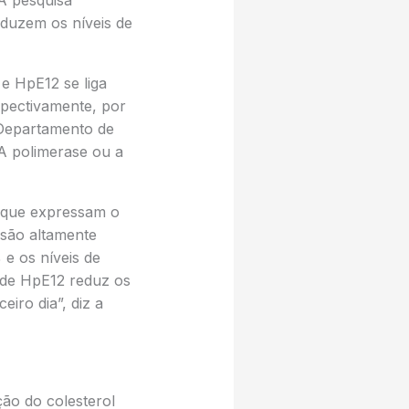
A pesquisa
duzem os níveis de
e HpE12 se liga
spectivamente, por
 Departamento de
NA polimerase ou a
que expressam o
são altamente
e os níveis de
 de HpE12 reduz os
iro dia”, diz a
ão do colesterol