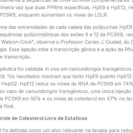
ecisamente a sequências de DNA ou RNA complementares. 
imeira vez que duas PPRHs específicas, HpE9 e HpE12, re
 PCSK9, enquanto aumentam os níveis de LDLR.
uma das extremidades de cada cadeia das polipurinas HpE9 
equências polipirimidínicas dos exões 9 e 12 da PCSK9, re
e Watson-Crick”, observa o Professor Carles J. Ciudad, do
ogia. Essa ligação inibe a transcrição gênica e a ação da R
e transcrição.
pêutica foi validada
in vivo
em camundongos transgênicos 
K9
. “Os resultados mostram que tanto HpE9 quanto HpE12 
s HepG2. HpE12 reduz os níveis de RNA da PCSK9 em 74% 
No caso de camundongos transgênicos, uma única injeção
de PCSK9 em 50% e os níveis de colesterol em 47% no terce
a Noé.
ole de Colesterol Livre de Estatinas
foi definida como um alvo relevante na terapia para reduç