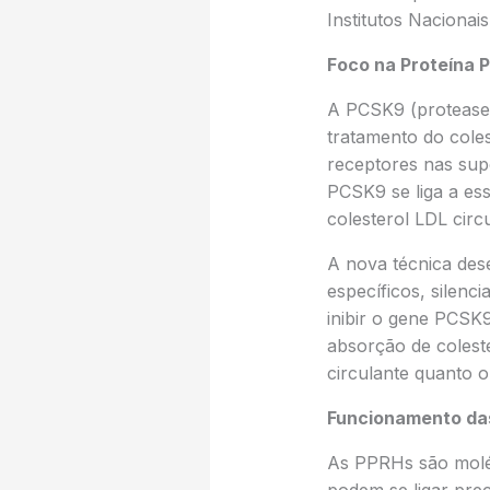
Institutos Naciona
Foco na Proteína
A PCSK9 (protease c
tratamento do coles
receptores nas sup
PCSK9 se liga a es
colesterol LDL circ
A nova técnica dese
específicos, silen
inibir o gene PCSK
absorção de coleste
circulante quanto o
Funcionamento das
As PPRHs são moléc