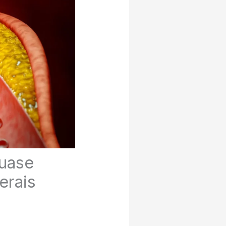
quase
erais