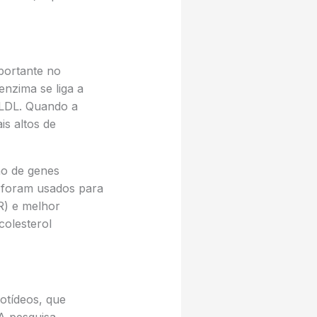
portante no
enzima se liga a
 LDL. Quando a
is altos de
ão de genes
s foram usados para
R) e melhor
colesterol
otídeos, que