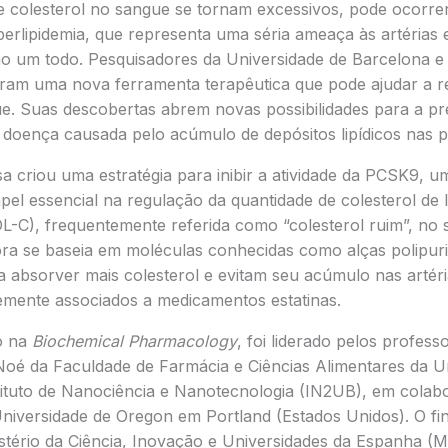
e colesterol no sangue se tornam excessivos, pode ocorr
erlipidemia, que representa uma séria ameaça às artérias 
o um todo. Pesquisadores da Universidade de Barcelona e 
am uma nova ferramenta terapêutica que pode ajudar a re
ue. Suas descobertas abrem novas possibilidades para a p
doença causada pelo acúmulo de depósitos lipídicos nas pa
a criou uma estratégia para inibir a atividade da PCSK9, u
l essencial na regulação da quantidade de colesterol de l
L-C), frequentemente referida como “colesterol ruim”, no 
a se baseia em moléculas conhecidas como alças polipur
 a absorver mais colesterol e evitam seu acúmulo nas artéri
temente associados a medicamentos estatinas.
o na
Biochemical Pharmacology
, foi liderado pelos profess
Noé da Faculdade de Farmácia e Ciências Alimentares da U
tituto de Nanociência e Nanotecnologia (IN2UB), em cola
Universidade de Oregon em Portland (Estados Unidos). O fi
istério da Ciência, Inovação e Universidades da Espanha (