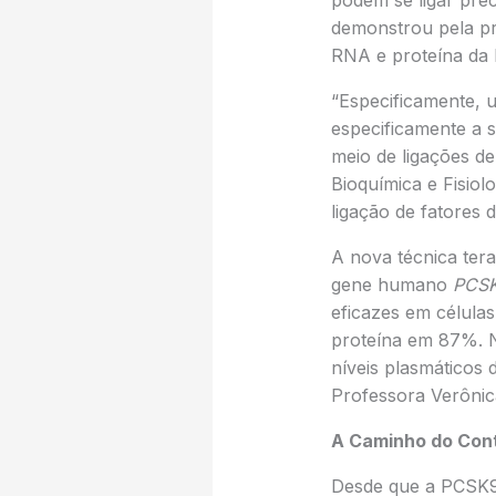
podem se ligar pr
demonstrou pela pr
RNA e proteína da
“Especificamente, 
especificamente a s
meio de ligações d
Bioquímica e Fisiol
ligação de fatores d
A nova técnica tera
gene humano
PCS
eficazes em célula
proteína em 87%. 
níveis plasmáticos 
Professora Verônic
A Caminho do Contr
Desde que a PCSK9 