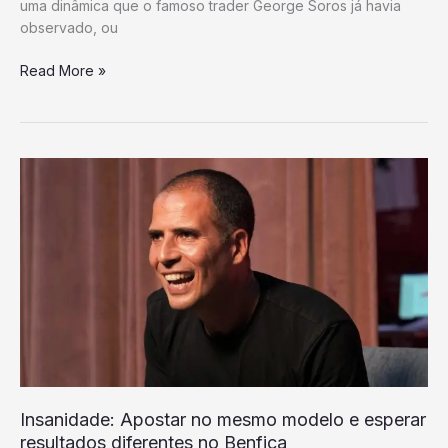
uma dinâmica que o famoso trader George Soros já havia
observado, ou
Mercados
Read More »
de
previsão
podem
apostar
em
eventos
extravagantes
que
são
lavados
para
a
legitimidade,
alerta
o
Insanidade: Apostar no mesmo modelo e esperar
comentarista
resultados diferentes no Benfica
econômico