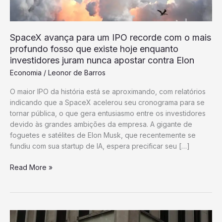
SpaceX avança para um IPO recorde com o mais
profundo fosso que existe hoje enquanto
investidores juram nunca apostar contra Elon
Economia
/
Leonor de Barros
O maior IPO da história está se aproximando, com relatórios
indicando que a SpaceX acelerou seu cronograma para se
tornar pública, o que gera entusiasmo entre os investidores
devido às grandes ambições da empresa. A gigante de
foguetes e satélites de Elon Musk, que recentemente se
fundiu com sua startup de IA, espera precificar seu […]
SpaceX
Read More »
avança
para
um
IPO
recorde