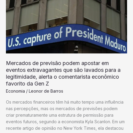
com
o
mais
profundo
fosso
que
existe
hoje
enquanto
Mercados de previsão podem apostar em
investidores
eventos extravagantes que são lavados para a
juram
legitimidade, alerta o comentarista econômico
nunca
favorito da Gen Z
apostar
Economia
/
Leonor de Barros
contra
Elon
Os mercados financeiros têm há muito tempo uma influência
nas percepções, mas os mercados de previsões podem
criar prematuramente uma estrutura de permissão para
eventos futuros, segundo a economista Kyla Scanlon. Em um
recente artigo de opinião no New York Times, ela destacou