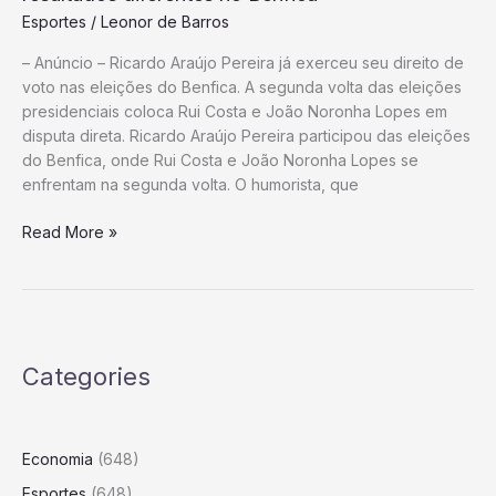
favorito
Esportes
/
Leonor de Barros
da
– Anúncio – Ricardo Araújo Pereira já exerceu seu direito de
Gen
voto nas eleições do Benfica. A segunda volta das eleições
Z
presidenciais coloca Rui Costa e João Noronha Lopes em
disputa direta. Ricardo Araújo Pereira participou das eleições
do Benfica, onde Rui Costa e João Noronha Lopes se
enfrentam na segunda volta. O humorista, que
Insanidade:
Read More »
Apostar
no
mesmo
modelo
e
Categories
esperar
resultados
diferentes
no
Economia
(648)
Benfica
Esportes
(648)